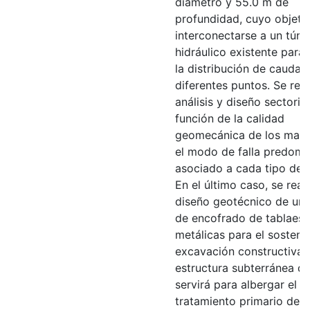
diámetro y 55.0 m de
profundidad, cuyo objeti
interconectarse a un túne
hidráulico existente para 
la distribución de caudal
diferentes puntos. Se real
análisis y diseño sectori
función de la calidad
geomecánica de los mater
el modo de falla predomi
asociado a cada tipo de li
En el último caso, se reali
diseño geotécnico de un 
de encofrado de tablaest
metálicas para el sosteni
excavación constructiva 
estructura subterránea q
servirá para albergar el
tratamiento primario de 