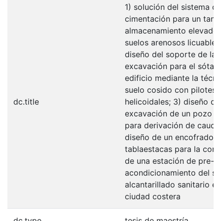
1) solución del sistema d
cimentación para un tanq
almacenamiento elevado 
suelos arenosos licuables
diseño del soporte de la
excavación para el sótan
edificio mediante la técn
suelo cosido con pilotes
dc.title
helicoidales; 3) diseño de
excavación de un pozo ve
para derivación de caudal
diseño de un encofrado 
tablaestacas para la cons
de una estación de pre-
acondicionamiento del si
alcantarillado sanitario e
ciudad costera
dc.type
tesis de maestría