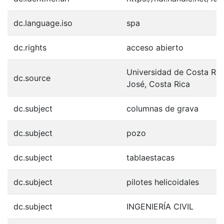
dc.language.iso
spa
dc.rights
acceso abierto
Universidad de Costa Ric
dc.source
José, Costa Rica
dc.subject
columnas de grava
dc.subject
pozo
dc.subject
tablaestacas
dc.subject
pilotes helicoidales
dc.subject
INGENIERÍA CIVIL