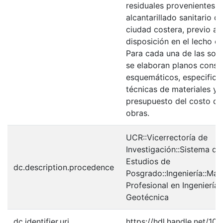
residuales provenientes d
alcantarillado sanitario d
ciudad costera, previo a 
disposición en el lecho o
Para cada una de las sol
se elaboran planos const
esquemáticos, especifica
técnicas de materiales y 
presupuesto del costo de
obras.
UCR::Vicerrectoría de
Investigación::Sistema de
Estudios de
dc.description.procedence
Posgrado::Ingeniería::Mae
Profesional en Ingeniería
Geotécnica
dc.identifier.uri
https://hdl.handle.net/10