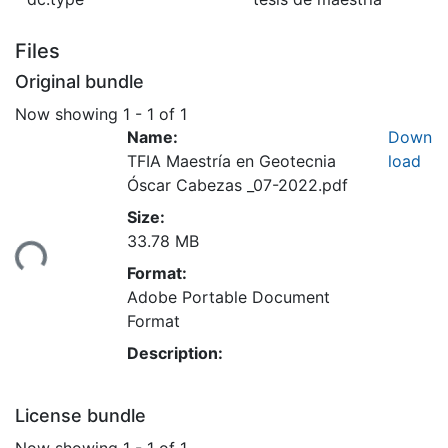
Files
Original bundle
Now showing
1 - 1 of 1
Name:
Down
TFIA Maestría en Geotecnia
load
Óscar Cabezas _07-2022.pdf
Size:
ding...
33.78 MB
Format:
Adobe Portable Document
Format
Description:
License bundle
Now showing
1 - 1 of 1