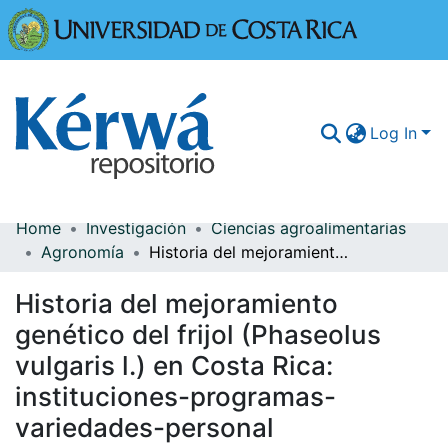
Universidad
Log In
Home
Investigación
Ciencias agroalimentarias
Communities & Collections
Agronomía
Historia del mejoramiento genético del frijol (Phaseolus vulgaris l.) en Costa Rica: instituciones-programas-variedades-personal
More Information
Historia del mejoramiento
Browse Kérwá
genético del frijol (Phaseolus
vulgaris l.) en Costa Rica:
Statistics
instituciones-programas-
variedades-personal