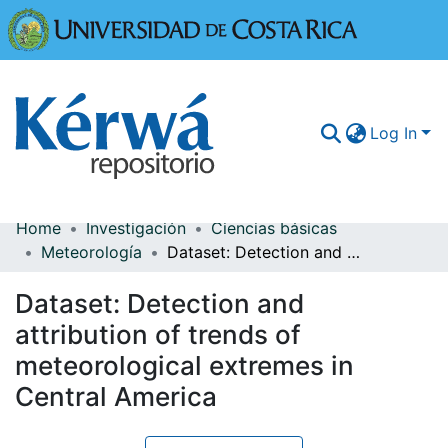
Universidad
Log In
Home
Investigación
Ciencias básicas
Communities & Collections
Meteorología
Dataset: Detection and attribution of trends of meteorological extremes in Central America
More Information
Dataset: Detection and
Browse Kérwá
attribution of trends of
meteorological extremes in
Statistics
Central America