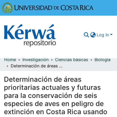
Universidad
Log In
Home
Investigación
Ciencias básicas
Biología
Communities & Collections
Determinación de áreas prioritarias actuales y futuras para la conservación de seis especies de aves en peligro de extinción en Costa Rica usando Modelos de Distribución de Especies
More Information
Determinación de áreas
Browse Kérwá
prioritarias actuales y futuras
para la conservación de seis
Statistics
especies de aves en peligro de
extinción en Costa Rica usando