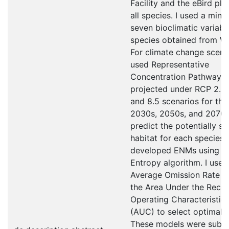
Facility and the eBird pla
all species. I used a min
seven bioclimatic variabl
species obtained from Wo
For climate change scenar
used Representative
Concentration Pathways 
projected under RCP 2.6, 
and 8.5 scenarios for the
2030s, 2050s, and 2070s
predict the potentially su
habitat for each species, 
developed ENMs using 
Entropy algorithm. I used
Average Omission Rate (
the Area Under the Recei
Operating Characteristic
(AUC) to select optimal 
These models were subs