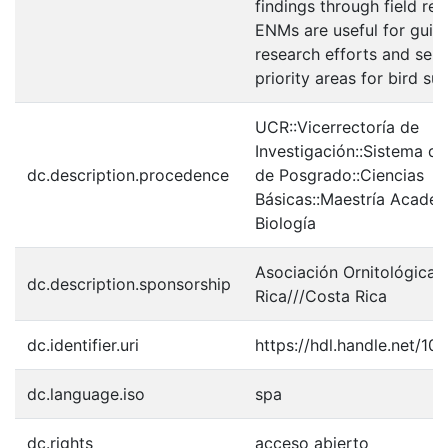
findings through field res
ENMs are useful for guid
research efforts and sele
priority areas for bird sur
UCR::Vicerrectoría de
Investigación::Sistema de
dc.description.procedence
de Posgrado::Ciencias
Básicas::Maestría Acadé
Biología
Asociación Ornitológica 
dc.description.sponsorship
Rica///Costa Rica
dc.identifier.uri
https://hdl.handle.net/1
dc.language.iso
spa
dc.rights
acceso abierto