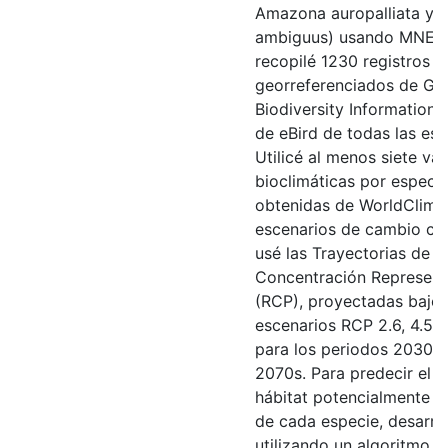
Amazona auropalliata y 
ambiguus) usando MNE. P
recopilé 1230 registros
georreferenciados de Glo
Biodiversity Information F
de eBird de todas las esp
Utilicé al menos siete var
bioclimáticas por especi
obtenidas de WorldClim, 
escenarios de cambio cli
usé las Trayectorias de
Concentración Represent
(RCP), proyectadas bajo 
escenarios RCP 2.6, 4.5, 6
para los periodos 2030s,
2070s. Para predecir el á
hábitat potencialmente 
de cada especie, desarro
utilizando un algoritmo 