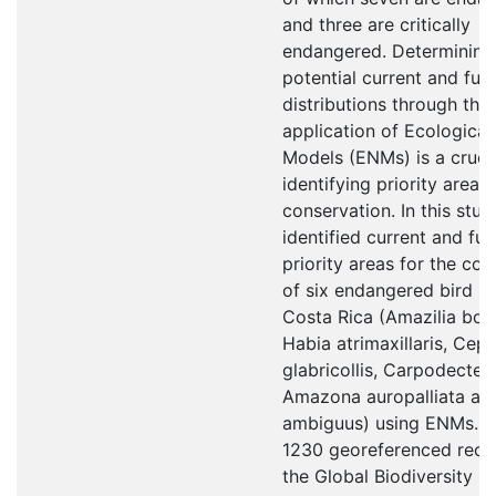
and three are critically
endangered. Determining 
potential current and fut
distributions through the
application of Ecological
Models (ENMs) is a crucia
identifying priority areas 
conservation. In this study
identified current and fut
priority areas for the co
of six endangered bird sp
Costa Rica (Amazilia bou
Habia atrimaxillaris, Cep
glabricollis, Carpodectes
Amazona auropalliata an
ambiguus) using ENMs. I
1230 georeferenced reco
the Global Biodiversity I