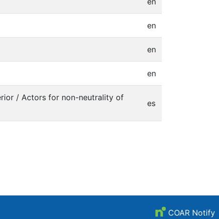
en
en
en
en
ior / Actors for non-neutrality of
es
COAR Notify