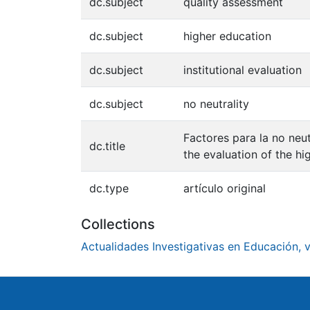
dc.subject
quality assessment
dc.subject
higher education
dc.subject
institutional evaluation
dc.subject
no neutrality
Factores para la no neut
dc.title
the evaluation of the hi
dc.type
artículo original
Collections
Actualidades Investigativas en Educación, vo