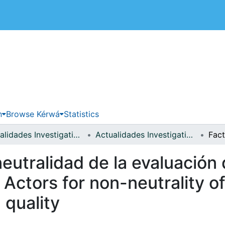
 de Costa Rica
n
Browse Kérwá
Statistics
Actualidades Investigativas en Educación
Actualidades Investigativas en Educación, vol. 11(2)
eutralidad de la evaluación d
 Actors for non-neutrality of
 quality