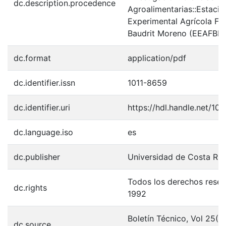
dc.description.procedence
Agroalimentarias::Estació
Experimental Agrícola Fa
Baudrit Moreno (EEAFBM
dc.format
application/pdf
dc.identifier.issn
1011-8659
dc.identifier.uri
https://hdl.handle.net/1
dc.language.iso
es
dc.publisher
Universidad de Costa Ric
Todos los derechos rese
dc.rights
1992
Boletín Técnico, Vol 25(2)
dc.source