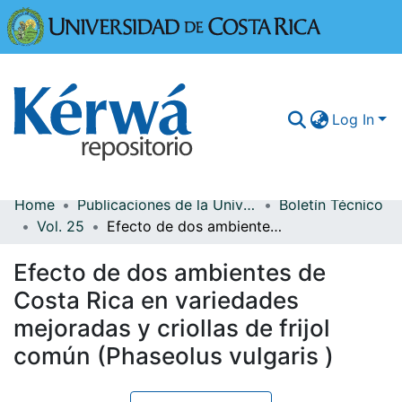
Universidad
Log In
Home
Publicaciones de la Universidad de Costa Rica
Boletín Técnico
Communities & Collections
Vol. 25
Efecto de dos ambientes de Costa Rica en variedades mejoradas y criollas de frijol común (Phaseolus vulgaris )
More Information
Efecto de dos ambientes de
Browse Kérwá
Costa Rica en variedades
mejoradas y criollas de frijol
Statistics
común (Phaseolus vulgaris )