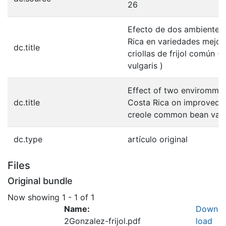
26
Efecto de dos ambientes
Rica en variedades mejor
dc.title
criollas de frijol común (
vulgaris )
Effect of two envirommen
dc.title
Costa Rica on improved 
creole common bean vari
dc.type
artículo original
Files
Original bundle
Now showing
1 - 1 of 1
Name:
Down
2Gonzalez-frijol.pdf
load