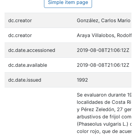
Simple item page
dc.creator
González, Carlos Mario
dc.creator
Araya Villalobos, Rodolfo
dc.date.accessioned
2019-08-08T21:06:12Z
dc.date.available
2019-08-08T21:06:12Z
dc.date.issued
1992
Se evaluaron durante 198
localidades de Costa Rica
y Pérez Zeledón, 27 geno
arbustivos de frijol comú
(Phaseolus vulgaris L.) d
color rojo, que de acuerd