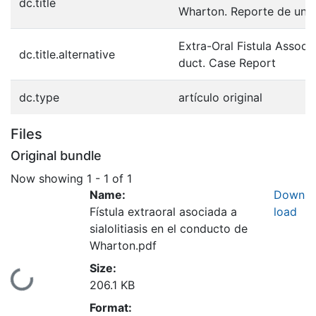
dc.title
Wharton. Reporte de un 
Extra-Oral Fistula Associa
dc.title.alternative
duct. Case Report
dc.type
artículo original
Files
Original bundle
Now showing
1 - 1 of 1
Name:
Down
Fístula extraoral asociada a
load
sialolitiasis en el conducto de
Wharton.pdf
Size:
Loading...
206.1 KB
Format: