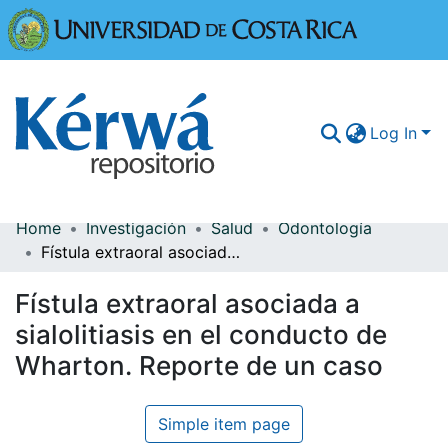
Universidad
Log In
Home
Investigación
Salud
Odontología
Communities & Collections
Fístula extraoral asociada a sialolitiasis en el conducto de Wharton. Reporte de un caso
More Information
Fístula extraoral asociada a
Browse Kérwá
sialolitiasis en el conducto de
Wharton. Reporte de un caso
Statistics
Simple item page