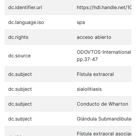
dc.identifier.uri
https://hdl.handle.net/1
dc.language.iso
spa
dc.rights
acceso abierto
ODOVTOS-International Jou
dc.source
pp.37-47
dc.subject
Fístula extraoral
dc.subject
sialolitiasis
dc.subject
Conducto de Wharton
dc.subject
Glándula Submandibular
Fístula extraoral asociada