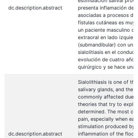
estimulación salival prod
dc.description.abstract
presenta inflamación del 
asociadas a procesos de s
fístulas cutáneas es muy 
un paciente masculino de 
extraoral en lado izquierd
(submandibular) con una s
sialolitiasis en el condu
evolución de cuatro años.
quirúrgico y se hace una r
Sialolithiasis is one of th
salivary glands, and the 
commonly affected due to
theories that try to explai
determined. The most co
pain, especially when eat
stimulation produced by 
dc.description.abstract
inflammation of the floor