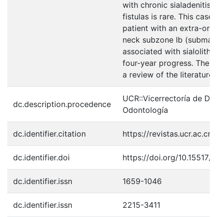
with chronic sialadenitis
fistulas is rare. This cas
patient with an extra-oral 
neck subzone Ib (submandi
associated with sialolithi
four-year progress. The 
a review of the literature
UCR::Vicerrectoría de Doc
dc.description.procedence
Odontología
dc.identifier.citation
https://revistas.ucr.ac.c
dc.identifier.doi
https://doi.org/10.15517/i
dc.identifier.issn
1659-1046
dc.identifier.issn
2215-3411