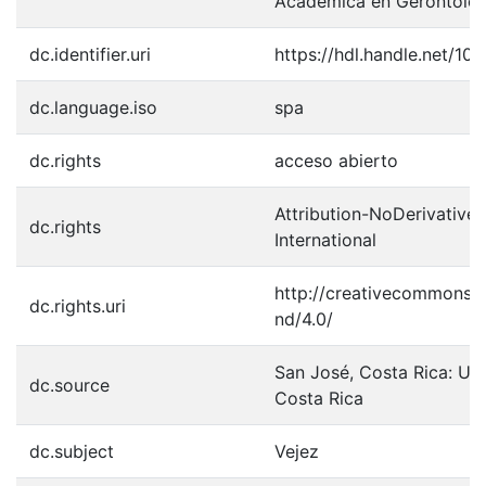
Académica en Gerontolog
dc.identifier.uri
https://hdl.handle.net/1
dc.language.iso
spa
dc.rights
acceso abierto
Attribution-NoDerivatives
dc.rights
International
http://creativecommons.o
dc.rights.uri
nd/4.0/
San José, Costa Rica: Un
dc.source
Costa Rica
dc.subject
Vejez