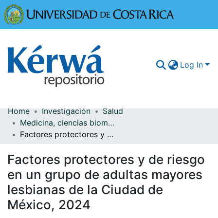
Universidad
Log In
Home
Investigación
Salud
Communities & Collections
Medicina, ciencias biomédicas y salud pública
Factores protectores y de riesgo en un grupo de adultas mayores lesbianas de la Ciudad de México, 2024
More Information
Factores protectores y de riesgo
Browse Kérwá
en un grupo de adultas mayores
Statistics
lesbianas de la Ciudad de
México, 2024