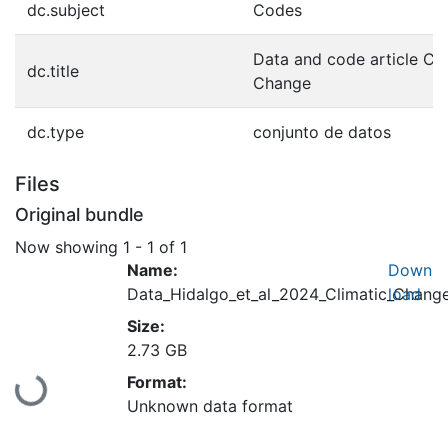
dc.subject
Codes
Data and code article Cli
dc.title
Change
dc.type
conjunto de datos
Files
Original bundle
Now showing
1 - 1 of 1
Name:
Down
Data_Hidalgo_et_al_2024_Climatic_Change
load
Size:
2.73 GB
Loading...
Format:
Unknown data format