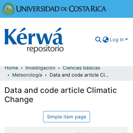
Universidad
Log In
Home
Investigación
Ciencias básicas
Communities & Collections
Meteorología
Data and code article Climatic Change
More Information
Data and code article Climatic
Browse Kérwá
Change
Statistics
Simple item page