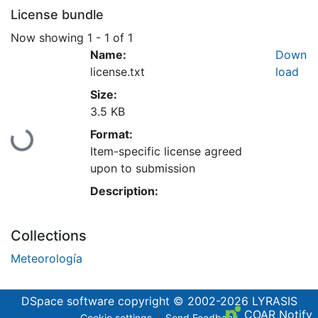
License bundle
Now showing
1 - 1 of 1
Name:
Down
license.txt
load
Size:
3.5 KB
Loading...
Format:
Item-specific license agreed
upon to submission
Description:
Collections
Meteorología
DSpace software
copyright © 2002-2026
LYRASIS
COAR Notify
Cookie settings
Send Feedback