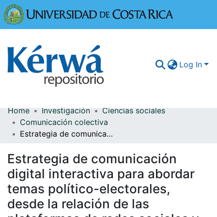
Universidad
Log In
Home
Investigación
Ciencias sociales
Communities & Collections
Comunicación colectiva
Estrategia de comunicación digital interactiva para abordar temas político-electorales, desde la relación de las plataformas de redes sociales y su incidencia en las emociones de las personas jóvenes costarricenses
More Information
Estrategia de comunicación
Browse Kérwá
digital interactiva para abordar
Statistics
temas político-electorales,
desde la relación de las