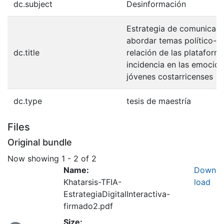
dc.subject
Desinformación
Estrategia de comunicació
abordar temas político-el
dc.title
relación de las plataform
incidencia en las emocio
jóvenes costarricenses
dc.type
tesis de maestría
Files
Original bundle
Now showing
1 - 2 of 2
Name:
Down
Khatarsis-TFIA-
load
EstrategiaDigitalInteractiva-
firmado2.pdf
Size: