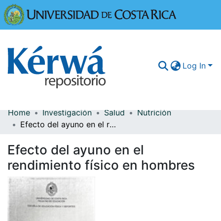
Universidad
Log In
Home
Investigación
Salud
Nutrición
Communities & Collections
Efecto del ayuno en el rendimiento físico en hombres
More Information
Efecto del ayuno en el
Browse Kérwá
rendimiento físico en hombres
Statistics