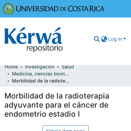
Universidad
Log In
Home
Investigación
Salud
Communities & Collections
Medicina, ciencias biomédicas y salud pública
Morbilidad de la radioterapia adyuvante para el cáncer de endometrio estadio I
More Information
Morbilidad de la radioterapia
Browse Kérwá
adyuvante para el cáncer de
Statistics
endometrio estadio I
Simple item page