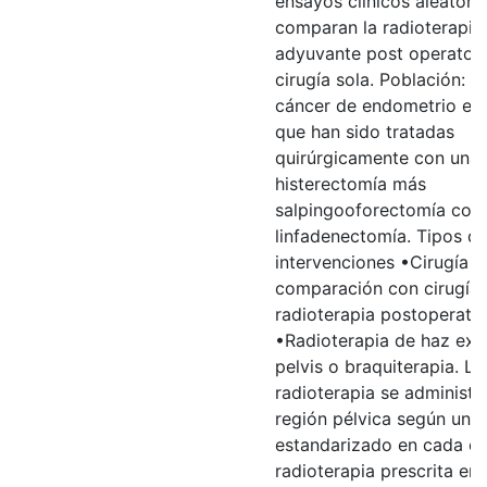
ensayos clínicos aleatori
comparan la radioterapia
adyuvante post operatori
cirugía sola. Población: 
cáncer de endometrio en 
que han sido tratadas
quirúrgicamente con una
histerectomía más
salpingooforectomía con 
linfadenectomía. Tipos d
intervenciones •Cirugía s
comparación con cirugía
radioterapia postoperator
•Radioterapia de haz exte
pelvis o braquiterapia. La
radioterapia se administró
región pélvica según un 
estandarizado en cada es
radioterapia prescrita en