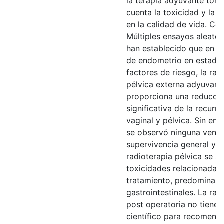
la terapia adyuvante tom
cuenta la toxicidad y la a
en la calidad de vida. Con
Múltiples ensayos aleato
han establecido que en e
de endometrio en estadio
factores de riesgo, la rad
pélvica externa adyuvant
proporciona una reducci
significativa de la recurre
vaginal y pélvica. Sin em
se observó ninguna ventaj
supervivencia general y l
radioterapia pélvica se a
toxicidades relacionadas 
tratamiento, predominan
gastrointestinales. La rad
post operatoria no tiene 
científico para recomen