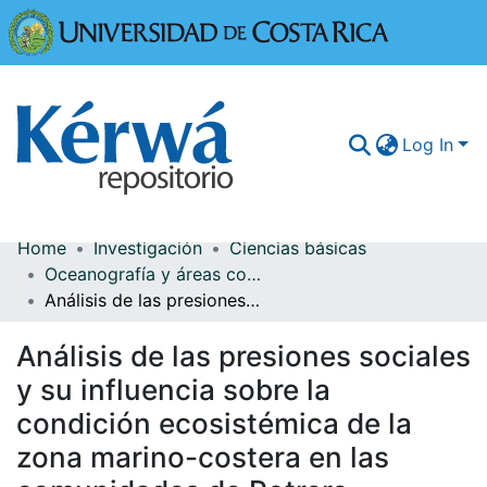
Universidad
Log In
Home
Investigación
Ciencias básicas
Communities & Collections
Oceanografía y áreas costeras
Análisis de las presiones sociales y su influencia sobre la condición ecosistémica de la zona marino-costera en las comunidades de Potrero, Brasilito y Tamarindo, Santa Cruz, Guanacaste, Costa Rica
More Information
Análisis de las presiones sociales
Browse Kérwá
y su influencia sobre la
Statistics
condición ecosistémica de la
zona marino-costera en las