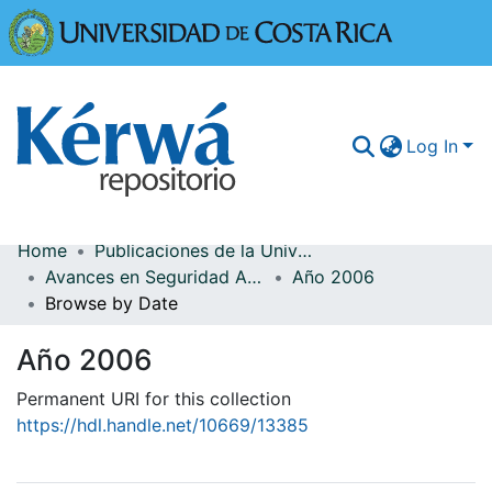
Universidad
Log In
Home
Publicaciones de la Universidad de Costa Rica
Communities & Collections
Avances en Seguridad Alimentaria y Nutricional
Año 2006
Browse by Date
More Information
Año 2006
Browse Kérwá
Permanent URI for this collection
Statistics
https://hdl.handle.net/10669/13385