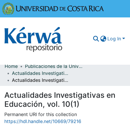
Universidad
Log In
Home
Publicaciones de la Universidad de Costa Rica
Communities & Collections
Actualidades Investigativas en Educación
Actualidades Investigativas en Educación, vol. 10(1)
More Information
Actualidades Investigativas en
Browse Kérwá
Educación, vol. 10(1)
Statistics
Permanent URI for this collection
https://hdl.handle.net/10669/79216