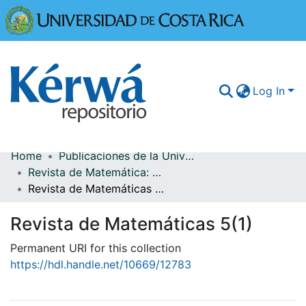
Universidad
Log In
Home
Publicaciones de la Universidad de Costa Rica
Communities & Collections
Revista de Matemática: Teoría y Aplicaciones
Revista de Matemáticas 5(1)
More Information
Revista de Matemáticas 5(1)
Browse Kérwá
Permanent URI for this collection
Statistics
https://hdl.handle.net/10669/12783