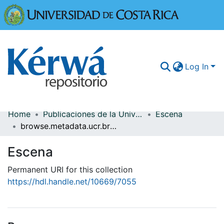
Universidad
Log In
Home
Publicaciones de la Universidad de Costa Rica
Escena
Communities & Collections
browse.metadata.ucr.breadcrumbs
More Information
Escena
Browse Kérwá
Permanent URI for this collection
https://hdl.handle.net/10669/7055
Statistics