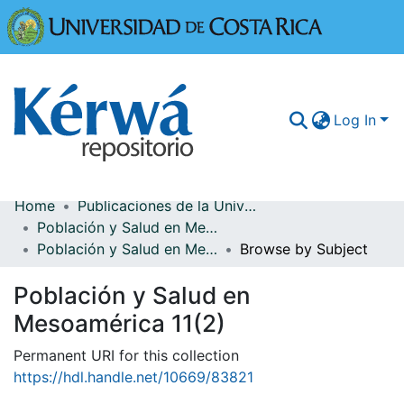
Universidad
Log In
Home
Publicaciones de la Universidad de Costa Rica
Communities & Collections
Población y Salud en Mesoamérica
Población y Salud en Mesoamérica 11(2)
Browse by Subject
More Information
Población y Salud en
Browse Kérwá
Mesoamérica 11(2)
Statistics
Permanent URI for this collection
https://hdl.handle.net/10669/83821