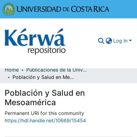
Universidad
Log In
Home
Publicaciones de la Universidad de Costa Rica
Communities & Collections
Población y Salud en Mesoamérica
More Information
Población y Salud en
Browse Kérwá
Mesoamérica
Statistics
Permanent URI for this community
https://hdl.handle.net/10669/15454