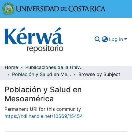
Universidad
Log In
Home
Publicaciones de la Universidad de Costa Rica
Communities & Collections
Población y Salud en Mesoamérica
Browse by Subject
More Information
Población y Salud en
Browse Kérwá
Mesoamérica
Statistics
Permanent URI for this community
https://hdl.handle.net/10669/15454