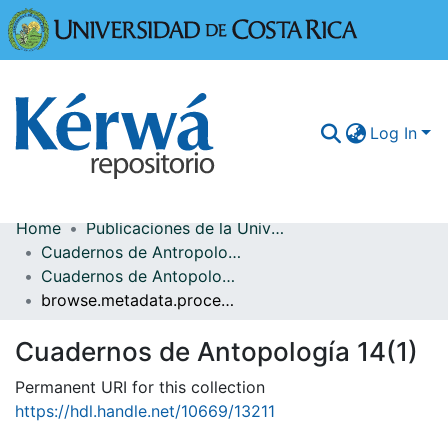
Universidad
Log In
Home
Publicaciones de la Universidad de Costa Rica
Communities & Collections
Cuadernos de Antropología
Cuadernos de Antopología 14(1)
More Information
browse.metadata.procedence.breadcrumbs
Browse Kérwá
Cuadernos de Antopología 14(1)
Statistics
Permanent URI for this collection
https://hdl.handle.net/10669/13211