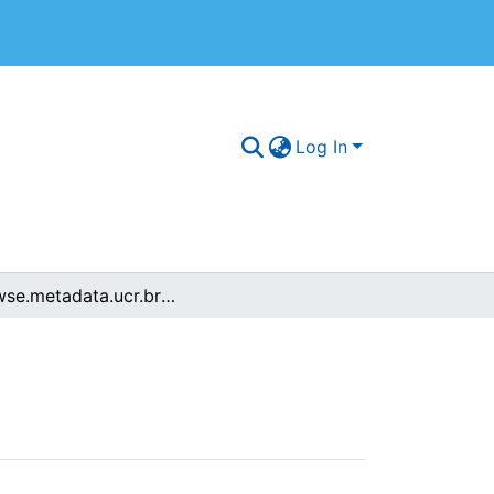
Log In
browse.metadata.ucr.breadcrumbs