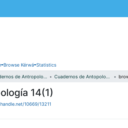
 de Costa Rica
n
Browse Kérwá
Statistics
Cuadernos de Antropología
Cuadernos de Antopología 14(1)
logía 14(1)
l.handle.net/10669/13211