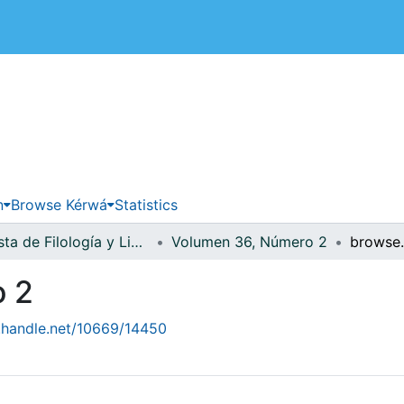
 de Costa Rica
n
Browse Kérwá
Statistics
Revista de Filología y Lingüística
Volumen 36, Número 2
o 2
l.handle.net/10669/14450