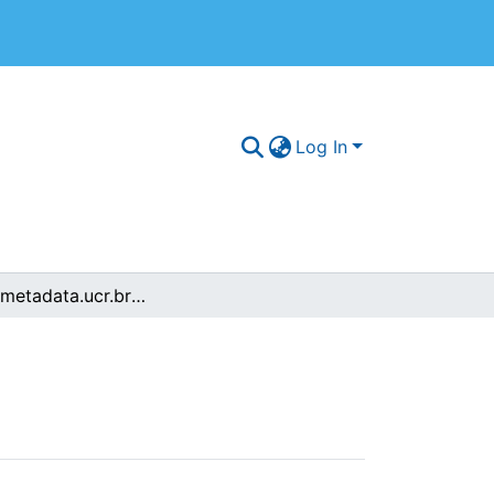
Log In
browse.metadata.ucr.breadcrumbs