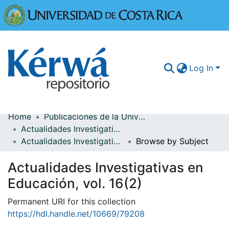
Universidad
Log In
Home
Publicaciones de la Universidad de Costa Rica
Communities & Collections
Actualidades Investigativas en Educación
Actualidades Investigativas en Educación, vol. 16(2)
Browse by Subject
More Information
Actualidades Investigativas en
Browse Kérwá
Educación, vol. 16(2)
Statistics
Permanent URI for this collection
https://hdl.handle.net/10669/79208