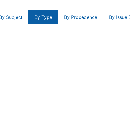
By Subject
By Type
By Procedence
By Issue 