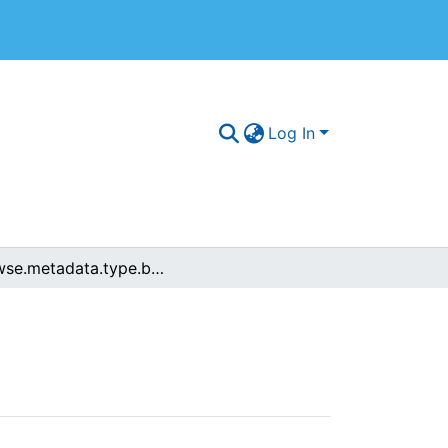
Log In
browse.metadata.type.breadcrumbs