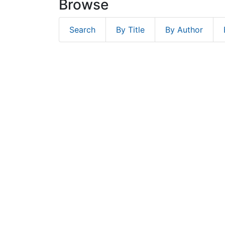
Browse
Search
By Title
By Author