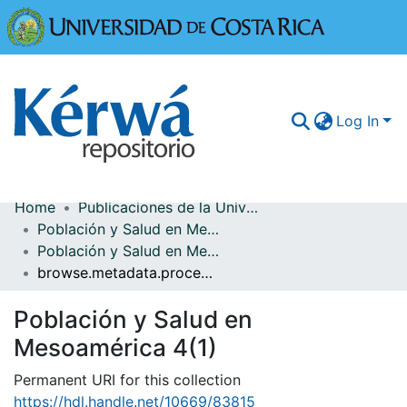
Universidad
Log In
Home
Publicaciones de la Universidad de Costa Rica
Communities & Collections
Población y Salud en Mesoamérica
Población y Salud en Mesoamérica 4(1)
More Information
browse.metadata.procedence.breadcrumbs
Browse Kérwá
Población y Salud en
Statistics
Mesoamérica 4(1)
Permanent URI for this collection
https://hdl.handle.net/10669/83815