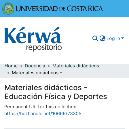
Universidad
Log In
Home
Docencia
Materiales didácticos
Communities & Collections
Materiales didácticos - Educación Física y Deportes
More Information
Materiales didácticos -
Browse Kérwá
Educación Física y Deportes
Statistics
Permanent URI for this collection
https://hdl.handle.net/10669/73305