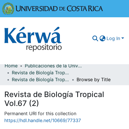
Universidad
Log In
Home
Publicaciones de la Universidad de Costa Rica
Communities & Collections
Revista de Biología Tropical
Revista de Biología Tropical Vol.67 (2)
Browse by Title
More Information
Revista de Biología Tropical
Browse Kérwá
Vol.67 (2)
Statistics
Permanent URI for this collection
https://hdl.handle.net/10669/77337