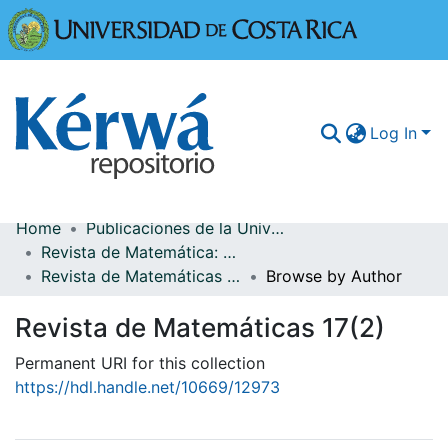
Universidad
Log In
Home
Publicaciones de la Universidad de Costa Rica
Communities & Collections
Revista de Matemática: Teoría y Aplicaciones
Revista de Matemáticas 17(2)
Browse by Author
More Information
Revista de Matemáticas 17(2)
Browse Kérwá
Permanent URI for this collection
Statistics
https://hdl.handle.net/10669/12973