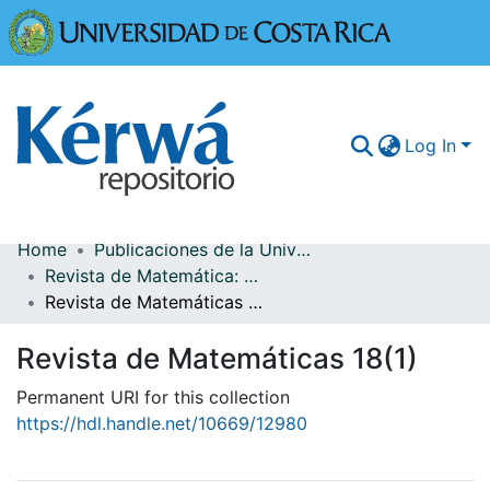
Universidad
Log In
Home
Publicaciones de la Universidad de Costa Rica
Communities & Collections
Revista de Matemática: Teoría y Aplicaciones
Revista de Matemáticas 18(1)
More Information
Revista de Matemáticas 18(1)
Browse Kérwá
Permanent URI for this collection
Statistics
https://hdl.handle.net/10669/12980