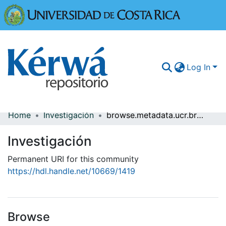
Universidad
Log In
Home
Investigación
browse.metadata.ucr.breadcrumbs
Communities & Collections
Investigación
More Information
Permanent URI for this community
Browse Kérwá
https://hdl.handle.net/10669/1419
Statistics
Browse