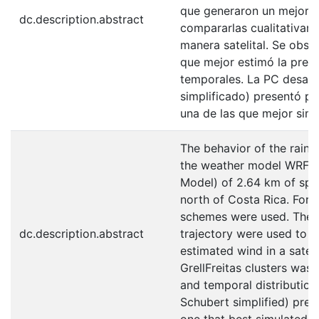
que generaron un mejor pr
dc.description.abstract
compararlas cualitativame
manera satelital. Se obse
que mejor estimó la preci
temporales. La PC desarr
simplificado) presentó p
una de las que mejor simul
The behavior of the rain,
the weather model WRF E
Model) of 2.64 km of spat
north of Costa Rica. For 
schemes were used. The 4
dc.description.abstract
trajectory were used to c
estimated wind in a satel
GrellFreitas clusters was 
and temporal distributio
Schubert simplified) pres
one that best simulated t