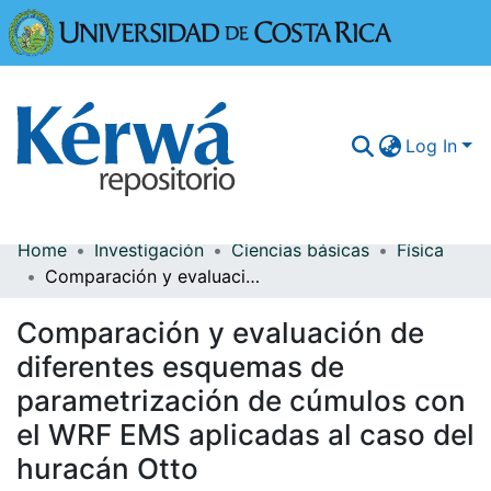
Universidad
Log In
Home
Investigación
Ciencias básicas
Física
Communities & Collections
Comparación y evaluación de diferentes esquemas de parametrización de cúmulos con el WRF EMS aplicadas al caso del huracán Otto
More Information
Comparación y evaluación de
Browse Kérwá
diferentes esquemas de
parametrización de cúmulos con
Statistics
el WRF EMS aplicadas al caso del
huracán Otto