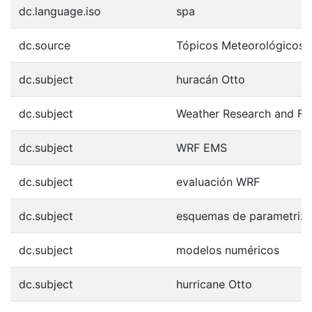
dc.language.iso
spa
dc.source
Tópicos Meteorológicos y
dc.subject
huracán Otto
dc.subject
Weather Research and Fo
dc.subject
WRF EMS
dc.subject
evaluación WRF
dc.subject
esquemas de parametriza
dc.subject
modelos numéricos
dc.subject
hurricane Otto