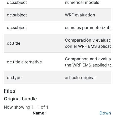
dc.subject
numerical models
dc.subject
WRF evaluation
dc.subject
cumulus parameterizatio
Comparación y evaluació
dc.title
con el WRF EMS aplicadas
Comparison and evaluatio
dc.title.alternative
the WRF EMS applied to t
dc.type
artículo original
Files
Original bundle
Now showing
1 - 1 of 1
Name:
Down