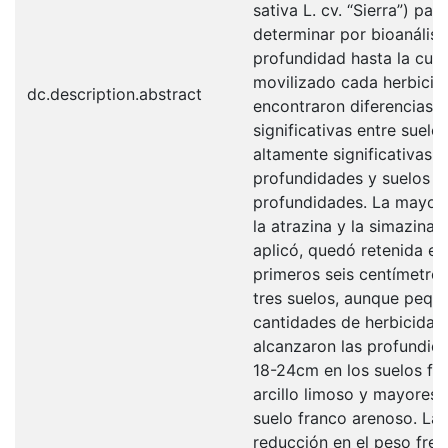
sativa L. cv. “Sierra”) para
determinar por bioanálisis
profundidad hasta la cual
movilizado cada herbicid
dc.description.abstract
encontraron diferencias
significativas entre suelo
altamente significativas e
profundidades y suelos x
profundidades. La mayor 
la atrazina y la simazina 
aplicó, quedó retenida en
primeros seis centímetros
tres suelos, aunque pequ
cantidades de herbicidas
alcanzaron las profundid
18-24cm en los suelos fr
arcillo limoso y mayores 
suelo franco arenoso. La
reducción en el peso fres