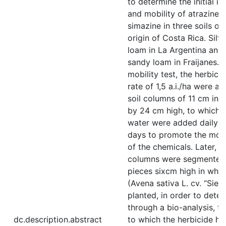
to determine the initial in
and mobility of atrazine 
simazine in three soils of
origin of Costa Rica. Silty
loam in La Argentina and I
sandy loam in Fraijanes. F
mobility test, the herbicid
rate of 1,5 a.i./ha were ap
soil columns of 11 cm in 
by 24 cm high, to which 
water were added daily d
days to promote the mobi
of the chemicals. Later, t
columns were segmented 
pieces sixcm high in whic
(Avena sativa L. cv. “Sier
planted, in order to dete
through a bio-analysis, t
dc.description.abstract
to which the herbicide ha