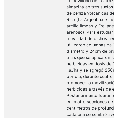
la movilidad de la atrazin
simazina en tres suelos d
de ceniza volcánicas de 
Rica (La Argentina e itiqu
arcillo limoso y Fraijanes
arenoso). Para estudiar la
movilidad de dichos herb
utilizaron columnas de 1
diámetro y 24cm de prof
a las que se aplicaron los
herbicidas en dosis de 1,
i.a./ha y se agregó 250m
por día, durante cuatro dí
promover la movilización
herbicidas a través de ell
Posteriormente fueron s
en cuatro secciones de se
centímetros de profundid
cada una se sembró aven