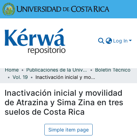
Universidad
Log In
Home
Publicaciones de la Universidad de Costa Rica
Boletín Técnico
Communities & Collections
Vol. 19
Inactivación inicial y movilidad de Atrazina y Sima Zina en tres suelos de Costa Rica
More Information
Inactivación inicial y movilidad
Browse Kérwá
de Atrazina y Sima Zina en tres
suelos de Costa Rica
Statistics
Simple item page