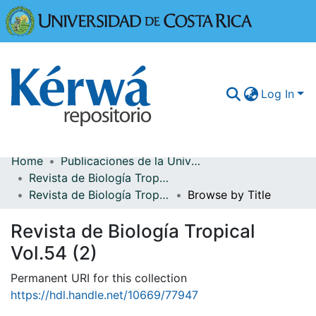
Universidad
Log In
Home
Publicaciones de la Universidad de Costa Rica
Communities & Collections
Revista de Biología Tropical
Revista de Biología Tropical Vol.54 (2)
Browse by Title
More Information
Revista de Biología Tropical
Browse Kérwá
Vol.54 (2)
Statistics
Permanent URI for this collection
https://hdl.handle.net/10669/77947