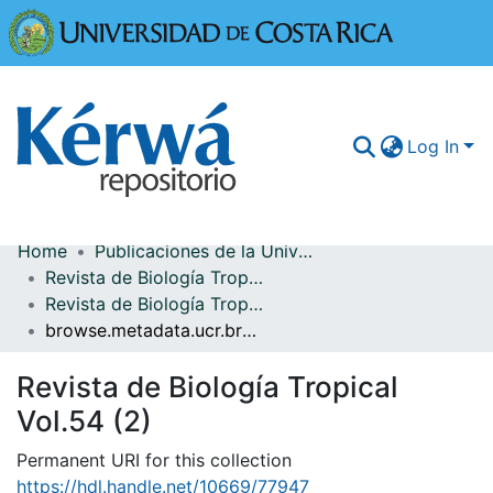
Universidad
Log In
Home
Publicaciones de la Universidad de Costa Rica
Communities & Collections
Revista de Biología Tropical
Revista de Biología Tropical Vol.54 (2)
More Information
browse.metadata.ucr.breadcrumbs
Browse Kérwá
Revista de Biología Tropical
Statistics
Vol.54 (2)
Permanent URI for this collection
https://hdl.handle.net/10669/77947