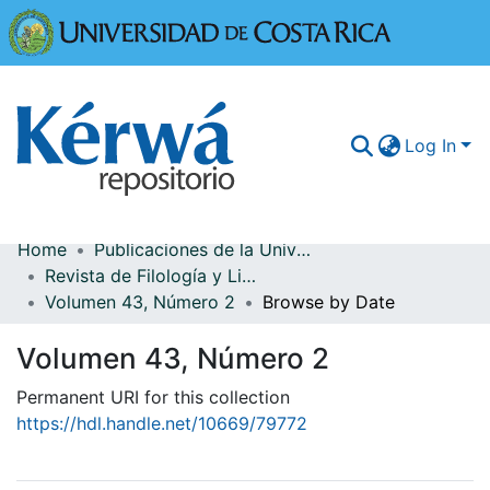
Universidad
Log In
Home
Publicaciones de la Universidad de Costa Rica
Communities & Collections
Revista de Filología y Lingüística
Volumen 43, Número 2
Browse by Date
More Information
Volumen 43, Número 2
Browse Kérwá
Permanent URI for this collection
Statistics
https://hdl.handle.net/10669/79772