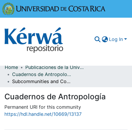
Universidad
Log In
Home
Publicaciones de la Universidad de Costa Rica
Communities & Collections
Cuadernos de Antropología
Subcommunities and Collections
More Information
Cuadernos de Antropología
Browse Kérwá
Permanent URI for this community
Statistics
https://hdl.handle.net/10669/13137