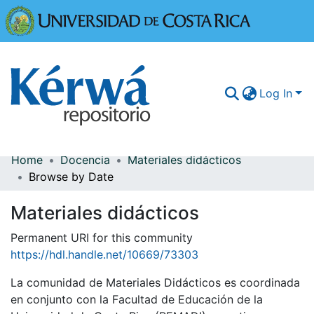
Universidad
Log In
Home
Docencia
Materiales didácticos
Communities & Collections
Browse by Date
More Information
Materiales didácticos
Browse Kérwá
Permanent URI for this community
https://hdl.handle.net/10669/73303
Statistics
La comunidad de Materiales Didácticos es coordinada
en conjunto con la Facultad de Educación de la