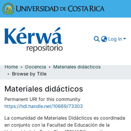
Universidad
Log In
Home
Docencia
Materiales didácticos
Communities & Collections
Browse by Title
More Information
Materiales didácticos
Browse Kérwá
Permanent URI for this community
https://hdl.handle.net/10669/73303
Statistics
La comunidad de Materiales Didácticos es coordinada
en conjunto con la Facultad de Educación de la