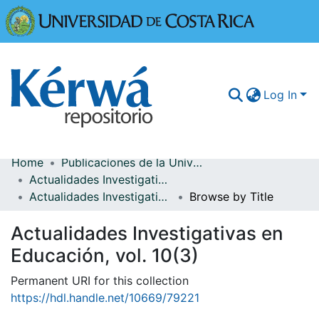
Universidad
Log In
Home
Publicaciones de la Universidad de Costa Rica
Communities & Collections
Actualidades Investigativas en Educación
Actualidades Investigativas en Educación, vol. 10(3)
Browse by Title
More Information
Actualidades Investigativas en
Browse Kérwá
Educación, vol. 10(3)
Statistics
Permanent URI for this collection
https://hdl.handle.net/10669/79221