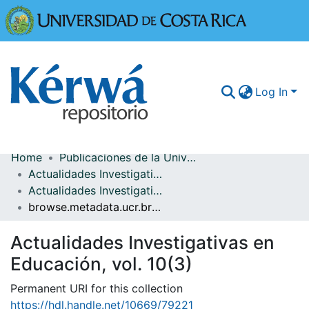
Universidad
Log In
Home
Publicaciones de la Universidad de Costa Rica
Communities & Collections
Actualidades Investigativas en Educación
Actualidades Investigativas en Educación, vol. 10(3)
More Information
browse.metadata.ucr.breadcrumbs
Browse Kérwá
Actualidades Investigativas en
Statistics
Educación, vol. 10(3)
Permanent URI for this collection
https://hdl.handle.net/10669/79221